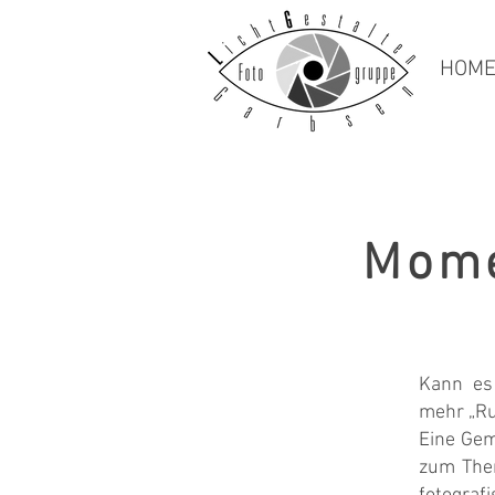
HOM
Mome
Kann es 
mehr „Ru
Eine Gem
zum Them