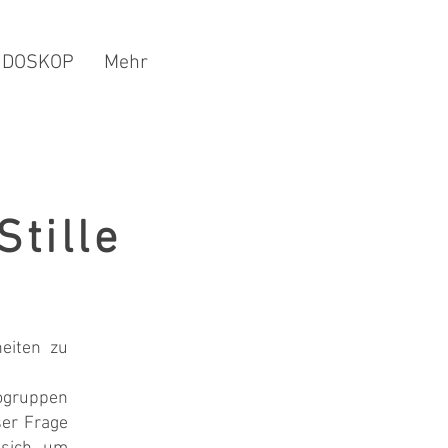
IDOSKOP
Mehr
tille
heiten zu
togruppen
ser Frage