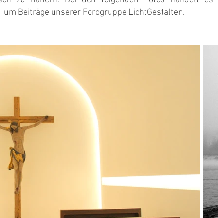
fisch zu nähern. Bei den folgenden Fotos handelt es
h um Beiträge unserer Forogruppe LichtGestalten.