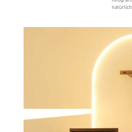
fotogra
natürlic